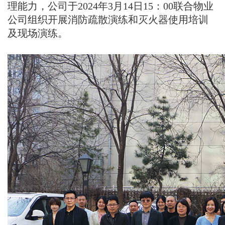
理能力，公司于
2024
年
3
月
14
日
15
：
00
联合物业
公司组织开展消防疏散演练和灭火器使用培训
及现场演练。